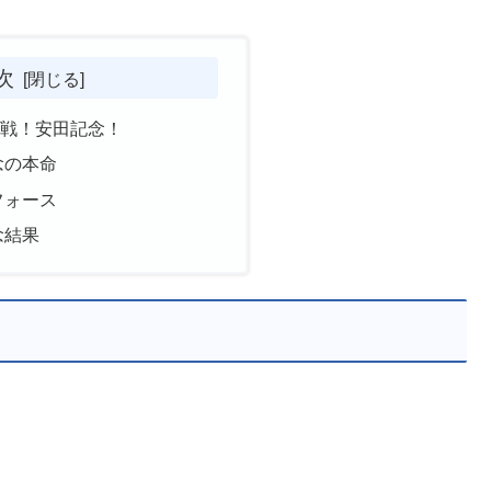
次
定戦！安田記念！
念の本命
フォース
念結果
！