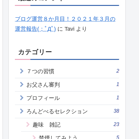
ブログ運営８か月目！２０２１年３月の
運営報告(；ﾟДﾟ)
に
Tavi
より
カテゴリー
2
７つの習慣
1
お父さん審判
1
プロフィール
38
ろんどべるセレクション
23
趣味 雑記
5
禁煙してみよう