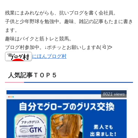
残業にまみれながらも、抗いブログを書く会社員。
子供と少年野球を勉強中。趣味、雑記の記事もたまに書き
ます。
趣味はバイクと筋トレと競馬。
ブログ村参加中。↓ポチッとお願いしますᕕ( ᐛ )ᕗ
にほんブログ村
人気記事ＴＯＰ５
8021 views