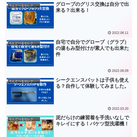
グローブのグリス交換は自分で出
ろんどべるセレクション
来る？出来る！
2022.08.11
自宅で自分でグローブ（グラブ）
ろんどべるセレクション
の湯もみ型付けが素人でも出来た
件
2022.08.09
シークエンスバットは子供も使え
ろんどべるセレクション
る？自作して体験してみました。
2022.03.20
泥だらけの練習着を手洗いなしで
ろんどべるセレクション
キレイにする！バケツ型洗濯機！