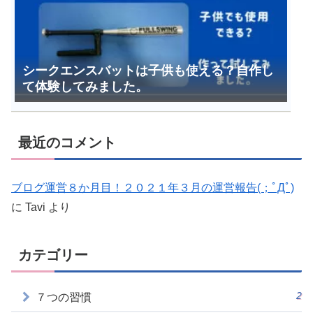
シークエンスバットは子供も使える？自作し
て体験してみました。
最近のコメント
ブログ運営８か月目！２０２１年３月の運営報告(；ﾟДﾟ)
に
Tavi
より
カテゴリー
2
７つの習慣