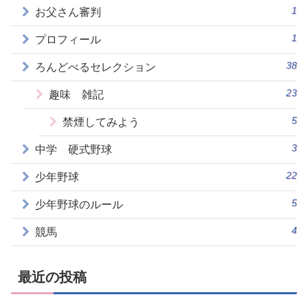
1
お父さん審判
1
プロフィール
38
ろんどべるセレクション
23
趣味 雑記
5
禁煙してみよう
3
中学 硬式野球
22
少年野球
5
少年野球のルール
4
競馬
最近の投稿