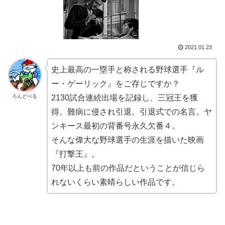
2021.01.23
史上最高の一塁手と称される野球選手『ル
ー・ゲーリック』をご存じですか？
ろんどべる
2130試合連続出場を記録し、三冠王を獲
得。難病に侵され引退。引退式での名言。ヤ
ンキース最初の背番号永久欠番４。
そんな偉大な野球選手の生涯を描いた映画
『打撃王』。
70年以上も前の作品だということが信じら
れないくらい素晴らしい作品です。