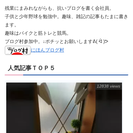
残業にまみれながらも、抗いブログを書く会社員。
子供と少年野球を勉強中。趣味、雑記の記事もたまに書き
ます。
趣味はバイクと筋トレと競馬。
ブログ村参加中。↓ポチッとお願いしますᕕ( ᐛ )ᕗ
にほんブログ村
人気記事ＴＯＰ５
12838 views