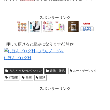
スポンサーリンク
↓押して頂けると励みになりますᕕ( ᐛ )ᕗ
にほんブログ村
ろんどべるセレクション
趣味 雑記
ルー・ゲーリック
打撃王
映画
野球
スポンサーリンク