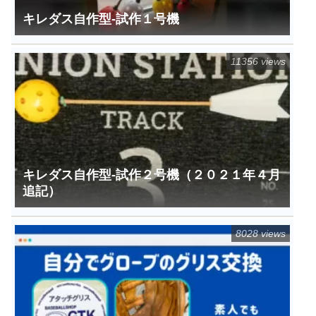
キレダス自作型-試作１号機
11356 views
キレダス自作型-試作２号機（２０２１年４月
追記）
8028 views