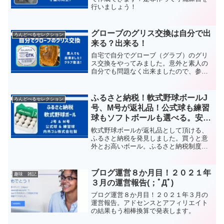
行いましょう！
グローブのグリス交換は自分で出
ろんどべるセレクション
来る？出来る！
自宅で自分でグローブ（グラブ）のグリ
ス交換をやってみました。意外と素人の
自分でも問題なく出来ましたので、参考
にしてください。
ふるさと納税！軟式野球ボールJ
ろんどべるセレクション
号、M号が返礼品！公式球も練習
球もソフトボールも選べる。安心
の内外ゴム製。２０２3年の価格
軟式野球ボールが返礼品として頂ける、
に訂正。
ふるさと納税を発見しました。買うと意
外とお高いボール。ふるさと納税制度を
活用し、日々の練習に役立てましょう！
軟式野球ボールJ号、M号とソフトボール
２号、3号が返礼品！公式球も練習球も！
ブログ運営８か月目！２０２１年
趣味 雑記
内外ゴム製。
３月の運営報告(；ﾟДﾟ)
ブログ運営８か月目！２０２１年３月の
運営報告。アドセンスとアフィリエイト
の結果もう相棒換算で発表します。