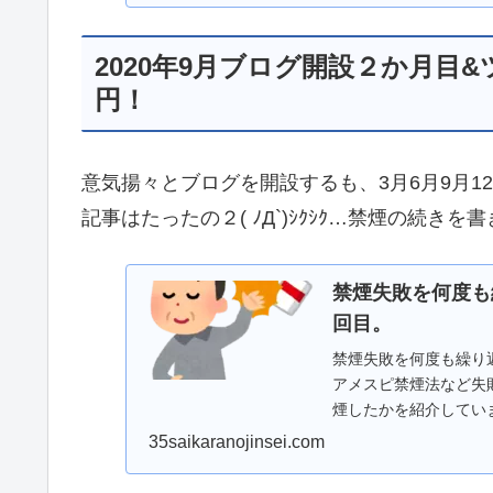
2020年9月ブログ開設２か月目
円！
意気揚々とブログを開設するも、3月6月9月
記事はたったの２( ﾉД`)ｼｸｼｸ…禁煙の続きを書き
禁煙失敗を何度も
回目。
禁煙失敗を何度も繰り
アメスピ禁煙法など失
煙したかを紹介してい
来。禁煙セラピー。
35saikaranojinsei.com