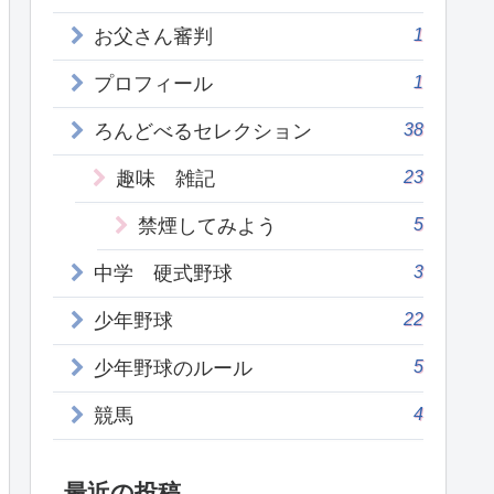
1
お父さん審判
1
プロフィール
38
ろんどべるセレクション
23
趣味 雑記
5
禁煙してみよう
3
中学 硬式野球
22
少年野球
5
少年野球のルール
4
競馬
最近の投稿