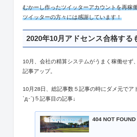
むかーし作ったツイッターアカウントを再稼
ツイッターの方々には感謝しています！
2020年10月アドセンス合格する
10月、会社の精算システムがうまく稼働せず
記事アップ。
10月28日、総記事数５記事の時にダメ元でア
`д･´)５記事目の記事↓
404 NOT FOU