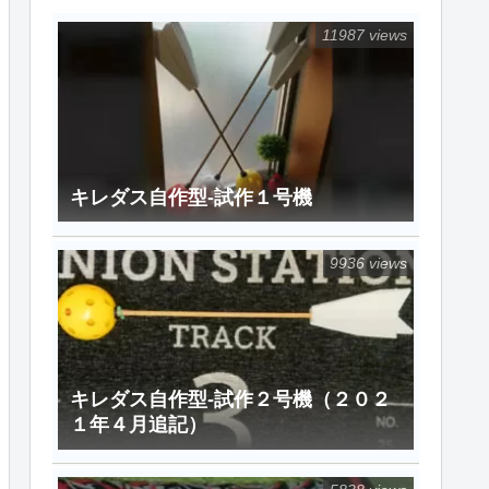
11987 views
キレダス自作型-試作１号機
9936 views
キレダス自作型-試作２号機（２０２
１年４月追記）