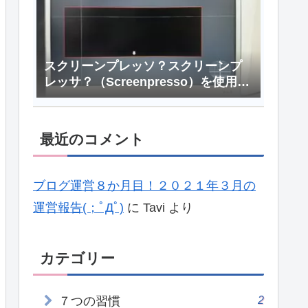
スクリーンプレッソ？スクリーンプ
レッサ？（Screenpresso）を使用す
ると真っ黒な画面になってしまう現
象
最近のコメント
ブログ運営８か月目！２０２１年３月の
運営報告(；ﾟДﾟ)
に
Tavi
より
カテゴリー
2
７つの習慣