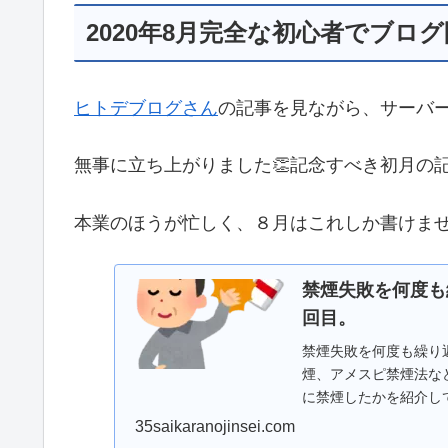
2020年8月完全な初心者でブロ
ヒトデブログさん
の記事を見ながら、サーバ
無事に立ち上がりました👏記念すべき初月の
本業のほうが忙しく、８月はこれしか書けま
禁煙失敗を何度も
回目。
禁煙失敗を何度も繰り
煙、アメスピ禁煙法な
に禁煙したかを紹介し
35saikaranojinsei.com