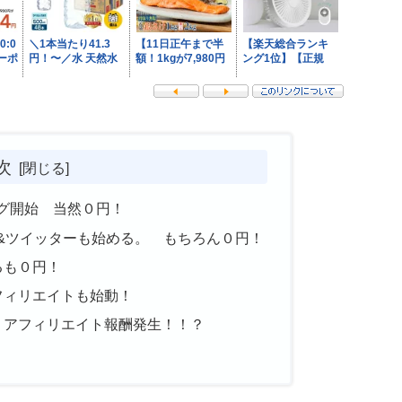
次
ログ開始 当然０円！
目&ツイッターも始める。 もちろん０円！
るも０円！
アフィリエイトも始動！
に！アフィリエイト報酬発生！！？